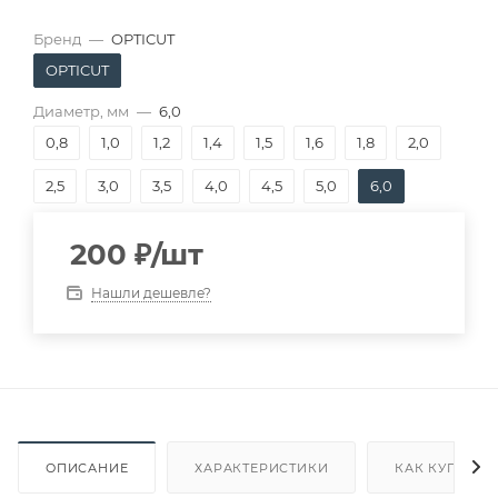
Бренд
—
OPTICUT
OPTICUT
Диаметр, мм
—
6,0
0,8
1,0
1,2
1,4
1,5
1,6
1,8
2,0
2,5
3,0
3,5
4,0
4,5
5,0
6,0
200
₽
/шт
Нашли дешевле?
ОПИСАНИЕ
ХАРАКТЕРИСТИКИ
КАК КУПИТЬ