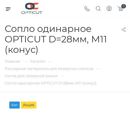
0
Сопло одинарное
OPTICUT D=28мм, М11
(конус)
—
—
Главная
Каталог
—
Расходные материалы для лазерных станков
—
Сопла для лазерной резки
Сопло одинарное OPTICUT D=28мм, М11 (конус)
Хит
Акция