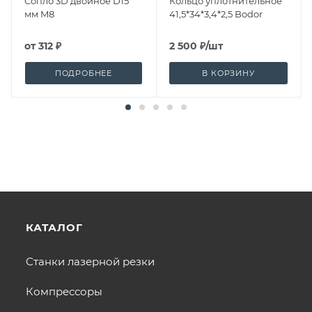
Сопло 3D двойное D15
Кольцо уплотнительное
мм M8
41,5*34*3,4*2,5 Bodor
от
312 ₽
2 500
₽
/шт
ПОДРОБНЕЕ
В КОРЗИНУ
КАТАЛОГ
Станки лазерной резки
Компрессоры