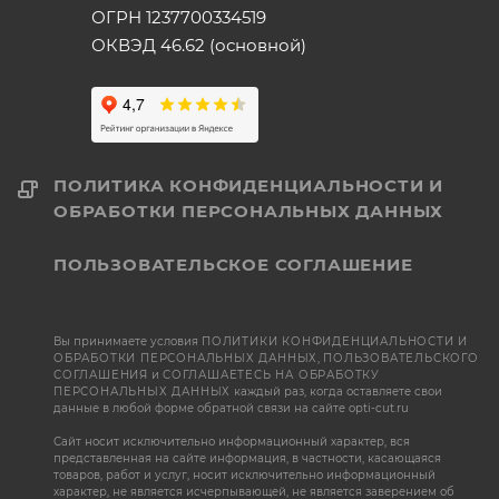
ОГРН 1237700334519
ОКВЭД 46.62 (основной)
ПОЛИТИКА КОНФИДЕНЦИАЛЬНОСТИ И
ОБРАБОТКИ ПЕРСОНАЛЬНЫХ ДАННЫХ
ПОЛЬЗОВАТЕЛЬСКОЕ СОГЛАШЕНИЕ
Вы принимаете условия
ПОЛИТИКИ КОНФИДЕНЦИАЛЬНОСТИ И
ОБРАБОТКИ ПЕРСОНАЛЬНЫХ ДАННЫХ
,
ПОЛЬЗОВАТЕЛЬСКОГО
СОГЛАШЕНИЯ
и
СОГЛАШАЕТЕСЬ НА ОБРАБОТКУ
ПЕРСОНАЛЬНЫХ ДАННЫХ
каждый раз, когда оставляете свои
данные в любой форме обратной связи на сайте opti-cut.ru
Сайт носит исключительно информационный характер, вся
представленная на сайте информация, в частности, касающаяся
товаров, работ и услуг, носит исключительно информационный
характер, не является исчерпывающей, не является заверением об