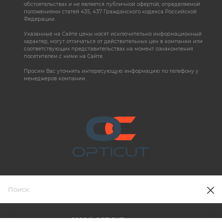
обстоятельствах и не является публичной офертой, определяемой
положениями статей 435, 437 Гражданского кодекса Российской
Федерации.
Указанные на Сайте цены носят исключительно информационный
характер, могут отличаться от действительных цен в компании или
соответствующих представительствах на момент ознакомления
посетителем с ними на Сайте.
Просим Вас уточнять интересующую информацию по телефону у
менеджеров компании.
2026 © OPTICUT