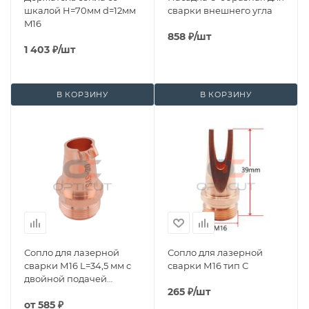
шкалой H=70мм d=12мм
сварки внешнего угла
M16
858
₽
/шт
1 403
₽
/шт
В КОРЗИНУ
В КОРЗИНУ
Сопло для лазерной
Сопло для лазерной
сварки М16 L=34,5 мм с
сварки М16 тип С
двойной подачей
265
₽
/шт
проволоки
от
585 ₽