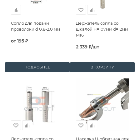
Сопло для подачи
Держатель сопла со
проволоки d 0.8-2.0 мм
шкалой H=107мм d=12мм
M16
от
195 ₽
2 339
₽
/шт
ПОДРОБНЕЕ
В КОРЗИНУ
Держатель сопла со
Насадка U-образная для