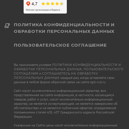
ПОЛИТИКА КОНФИДЕНЦИАЛЬНОСТИ И
ОБРАБОТКИ ПЕРСОНАЛЬНЫХ ДАННЫХ
ПОЛЬЗОВАТЕЛЬСКОЕ СОГЛАШЕНИЕ
Вы принимаете условия
ПОЛИТИКИ КОНФИДЕНЦИАЛЬНОСТИ И
ОБРАБОТКИ ПЕРСОНАЛЬНЫХ ДАННЫХ
,
ПОЛЬЗОВАТЕЛЬСКОГО
СОГЛАШЕНИЯ
и
СОГЛАШАЕТЕСЬ НА ОБРАБОТКУ
ПЕРСОНАЛЬНЫХ ДАННЫХ
каждый раз, когда оставляете свои
данные в любой форме обратной связи на сайте opti-cut.ru
Сайт носит исключительно информационный характер, вся
представленная на сайте информация, в частности, касающаяся
товаров, работ и услуг, носит исключительно информационный
характер, не является исчерпывающей, не является заверением об
обстоятельствах и не является публичной офертой, определяемой
положениями статей 435, 437 Гражданского кодекса Российской
Федерации.
Указанные на Сайте цены носят исключительно информационный