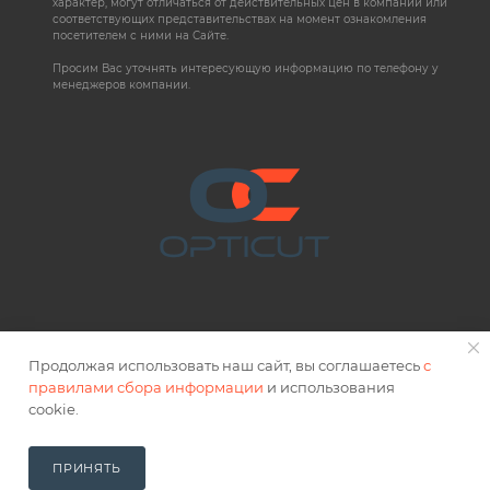
характер, могут отличаться от действительных цен в компании или
соответствующих представительствах на момент ознакомления
посетителем с ними на Сайте.
Просим Вас уточнять интересующую информацию по телефону у
менеджеров компании.
Продолжая использовать наш сайт, вы соглашаетесь
с
правилами сбора информации
и использования
2026 © OPTICUT
cookie.
Правовая информация
ПРИНЯТЬ