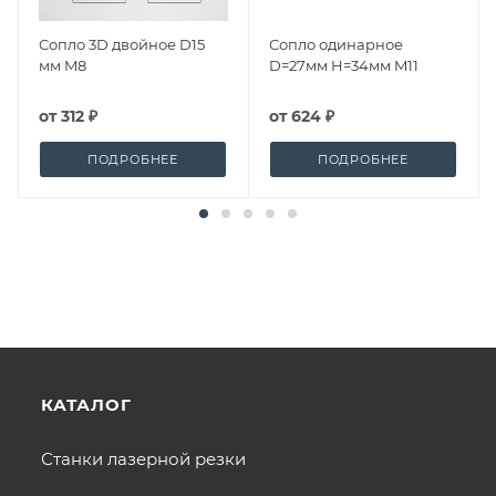
Сопло 3D двойное D15
Сопло одинарное
мм M8
D=27мм H=34мм M11
от
312 ₽
от
624 ₽
ПОДРОБНЕЕ
ПОДРОБНЕЕ
КАТАЛОГ
Станки лазерной резки