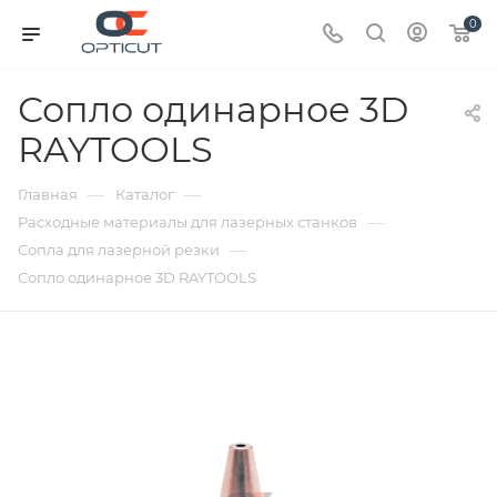
0
Сопло одинарное 3D
RAYTOOLS
—
—
Главная
Каталог
—
Расходные материалы для лазерных станков
—
Сопла для лазерной резки
Сопло одинарное 3D RAYTOOLS