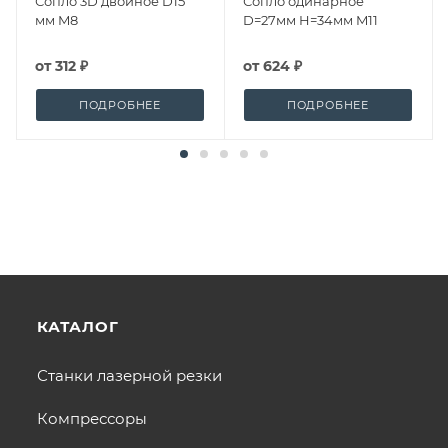
Сопло 3D двойное D15
Сопло одинарное
мм M8
D=27мм H=34мм M11
от
312 ₽
от
624 ₽
ПОДРОБНЕЕ
ПОДРОБНЕЕ
КАТАЛОГ
Станки лазерной резки
Компрессоры