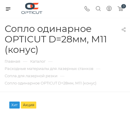
0
Сопло одинарное
OPTICUT D=28мм, М11
(конус)
—
—
Главная
Каталог
—
Расходные материалы для лазерных станков
—
Сопла для лазерной резки
Сопло одинарное OPTICUT D=28мм, М11 (конус)
Хит
Акция