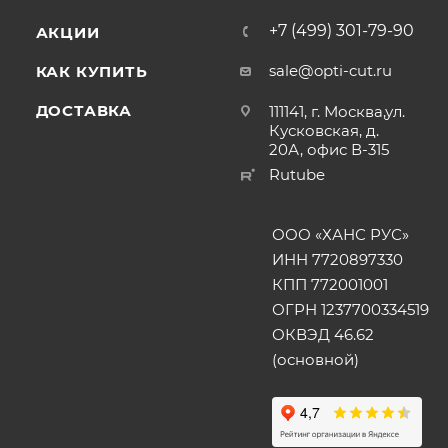
+7 (499) 301-79-90
АКЦИИ
sale@opti-cut.ru
КАК КУПИТЬ
ДОСТАВКА
111141, г. Москва,ул.
Кусковская, д.
20А, офис В-315
Rutube
ООО «ХАНС РУС»
ИНН 7720897330
КПП 772001001
ОГРН 1237700334519
ОКВЭД 46.62
(основной)