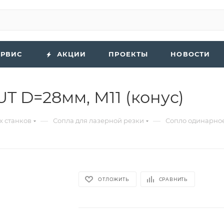
ЕРВИС
АКЦИИ
ПРОЕКТЫ
НОВОСТИ
T D=28мм, М11 (конус)
—
—
х станков
Сопла для лазерной резки
Сопло одинарное
ОТЛОЖИТЬ
СРАВНИТЬ