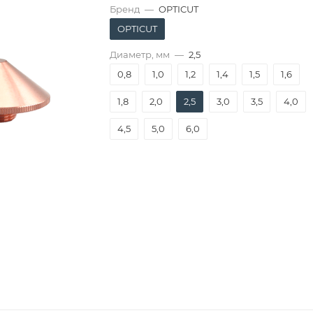
Бренд
—
OPTICUT
OPTICUT
Диаметр, мм
—
2,5
0,8
1,0
1,2
1,4
1,5
1,6
1,8
2,0
2,5
3,0
3,5
4,0
4,5
5,0
6,0