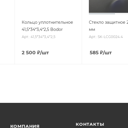
Кольцо уплотнительное
Стекло защитное 2
41,5*34*3,4*2,5 Bodor
мм
Арт.: 41,5*34*3,4*2,5
Арт.: SK-LCG0024.4
2 500
₽
/шт
585
₽
/шт
КОНТАКТЫ
КОМПАНИЯ