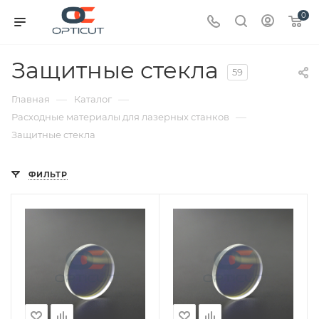
0
Защитные стекла
59
—
—
Главная
Каталог
—
Расходные материалы для лазерных станков
Защитные стекла
ФИЛЬТР