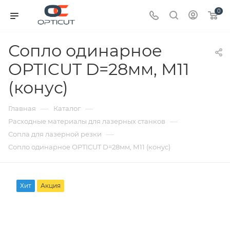
0
Сопло одинарное
OPTICUT D=28мм, М11
(конус)
—
—
Главная
Каталог
—
Расходные материалы для лазерных станков
—
Сопла для лазерной резки
Сопло одинарное OPTICUT D=28мм, М11 (конус)
Хит
Акция