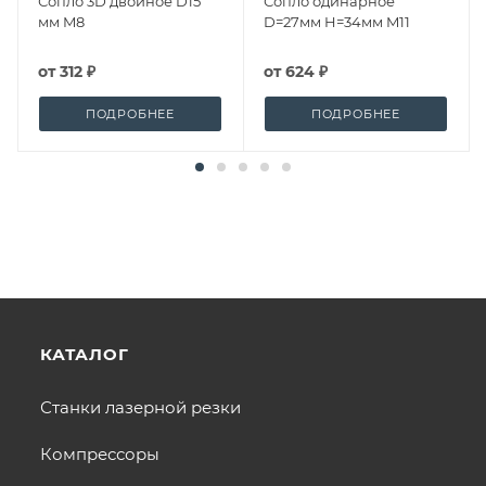
Сопло 3D двойное D15
Сопло одинарное
мм M8
D=27мм H=34мм M11
от
312 ₽
от
624 ₽
ПОДРОБНЕЕ
ПОДРОБНЕЕ
КАТАЛОГ
Станки лазерной резки
Компрессоры