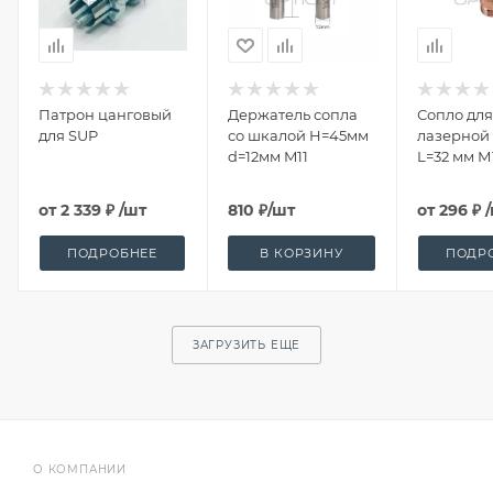
Патрон цанговый
Держатель сопла
Сопло для
для SUP
со шкалой H=45мм
лазерной
d=12мм M11
L=32 мм М1
с подачей
проволок
от
2 339 ₽
/шт
810
₽
/шт
от
296 ₽
ПОДРОБНЕЕ
В КОРЗИНУ
ПОДР
ЗАГРУЗИТЬ ЕЩЕ
О КОМПАНИИ