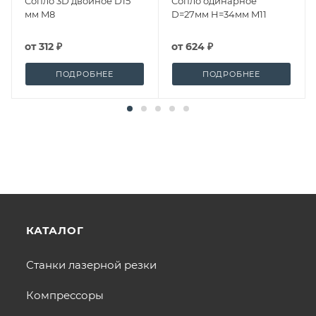
Сопло 3D двойное D15
Сопло одинарное
мм M8
D=27мм H=34мм M11
от
312 ₽
от
624 ₽
ПОДРОБНЕЕ
ПОДРОБНЕЕ
КАТАЛОГ
Станки лазерной резки
Компрессоры