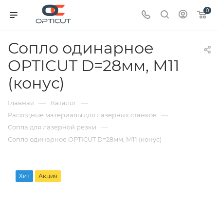
0
Сопло одинарное
OPTICUT D=28мм, М11
(конус)
—
—
Главная
Каталог
—
Расходные материалы для лазерных станков
—
Сопла для лазерной резки
Сопло одинарное OPTICUT D=28мм, М11 (конус)
Хит
Акция