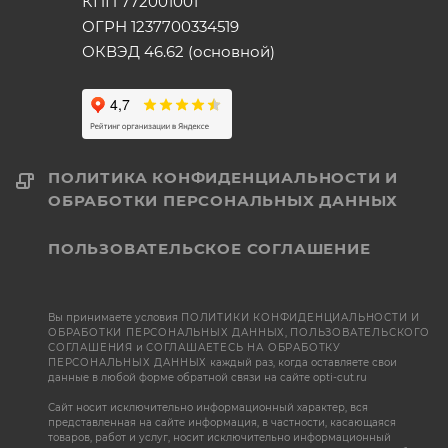
КПП 772001001
ОГРН 1237700334519
ОКВЭД 46.62 (основной)
ПОЛИТИКА КОНФИДЕНЦИАЛЬНОСТИ И
ОБРАБОТКИ ПЕРСОНАЛЬНЫХ ДАННЫХ
ПОЛЬЗОВАТЕЛЬСКОЕ СОГЛАШЕНИЕ
Вы принимаете условия
ПОЛИТИКИ КОНФИДЕНЦИАЛЬНОСТИ И
ОБРАБОТКИ ПЕРСОНАЛЬНЫХ ДАННЫХ
,
ПОЛЬЗОВАТЕЛЬСКОГО
СОГЛАШЕНИЯ
и
СОГЛАШАЕТЕСЬ НА ОБРАБОТКУ
ПЕРСОНАЛЬНЫХ ДАННЫХ
каждый раз, когда оставляете свои
данные в любой форме обратной связи на сайте opti-cut.ru
Сайт носит исключительно информационный характер, вся
представленная на сайте информация, в частности, касающаяся
товаров, работ и услуг, носит исключительно информационный