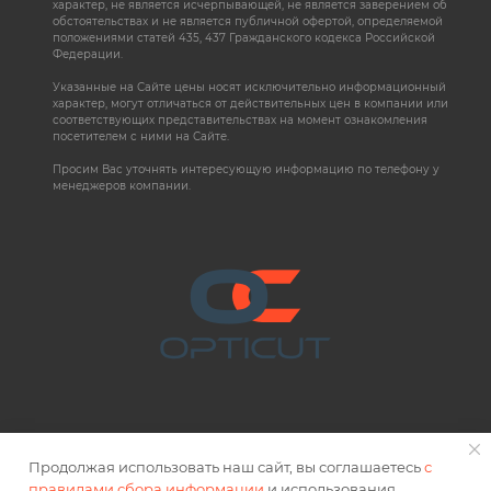
характер, не является исчерпывающей, не является заверением об
обстоятельствах и не является публичной офертой, определяемой
положениями статей 435, 437 Гражданского кодекса Российской
Федерации.
Указанные на Сайте цены носят исключительно информационный
характер, могут отличаться от действительных цен в компании или
соответствующих представительствах на момент ознакомления
посетителем с ними на Сайте.
Просим Вас уточнять интересующую информацию по телефону у
менеджеров компании.
Продолжая использовать наш сайт, вы соглашаетесь
с
правилами сбора информации
и использования