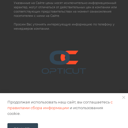
Указанные на Сайте цены носят исключительно информационный
характер, могут отличаться от действительных цен в компании или
соответствующих представительствах на момент ознакомления
посетителем с ними на Сайте.
Просим Вас уточнять интересующую информацию по телефону у
менеджеров компании.
Продолжая использовать наш сайт, вы соглашаетесь
с
правилами сбора информации
и использования
2026 © OPTICUT
cookie.
Правовая информация