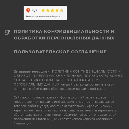
ПОЛИТИКА КОНФИДЕНЦИАЛЬНОСТИ И
ОБРАБОТКИ ПЕРСОНАЛЬНЫХ ДАННЫХ
ПОЛЬЗОВАТЕЛЬСКОЕ СОГЛАШЕНИЕ
Вы принимаете условия
ПОЛИТИКИ КОНФИДЕНЦИАЛЬНОСТИ И
ОБРАБОТКИ ПЕРСОНАЛЬНЫХ ДАННЫХ
,
ПОЛЬЗОВАТЕЛЬСКОГО
СОГЛАШЕНИЯ
и
СОГЛАШАЕТЕСЬ НА ОБРАБОТКУ
ПЕРСОНАЛЬНЫХ ДАННЫХ
каждый раз, когда оставляете свои
данные в любой форме обратной связи на сайте opti-cut.ru
Сайт носит исключительно информационный характер, вся
представленная на сайте информация, в частности, касающаяся
товаров, работ и услуг, носит исключительно информационный
характер, не является исчерпывающей, не является заверением об
обстоятельствах и не является публичной офертой, определяемой
положениями статей 435, 437 Гражданского кодекса Российской
Федерации.