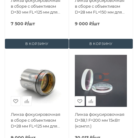
Линза фокусировочная
Линза фокусировочная
в сборе с объективом
в сборе с объективом
D=30 мм FL=125 мм для
D=28 мм FL=150 мм для
BM110
BM109
7 500
₽
/шт
9 000
₽
/шт
В КОРЗИНУ
В КОРЗИНУ
Линза фокусировочная
Линза фокусировочная
в сборе с объективом
D=38,1 F=200 мм 15кВт
D=28 мм FL=125 мм для
(компл.)
BM109
9 000
₽
/шт
30 013
₽
/шт