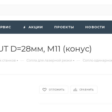
ЕРВИС
АКЦИИ
ПРОЕКТЫ
НОВОСТИ
T D=28мм, М11 (конус)
—
—
х станков
Сопла для лазерной резки
Сопло одинарное
ОТЛОЖИТЬ
СРАВНИТЬ