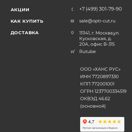
+7 (499) 301-79-90
АКЦИИ
sale@opti-cut.ru
КАК КУПИТЬ
ДОСТАВКА
111141, г. Москва,ул.
Кусковская, д.
20А, офис В-315
Rutube
ООО «ХАНС РУС»
ИНН 7720897330
КПП 772001001
ОГРН 1237700334519
ОКВЭД 46.62
(основной)