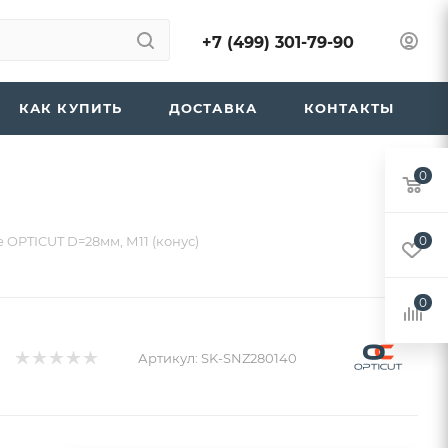
+7 (499) 301-79-90
КАК КУПИТЬ
ДОСТАВКА
КОНТАКТЫ
0
 OPTICUT D=28мм, М11 (конус)
0
0
Артикул:
SK-SNZ280140