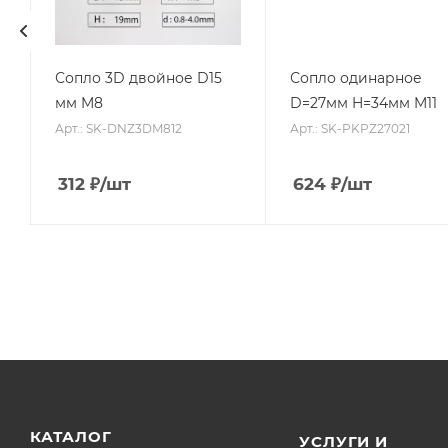
Сопло 3D двойное D15
Сопло одинарное
мм M8
D=27мм H=34мм M11
Арт.: SK-DNZ3DM812
Арт.: SK-PKPZ27021
312
₽
/шт
624
₽
/шт
КАТАЛОГ
УСЛУГИ И