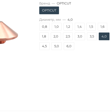
Бренд
—
OPTICUT
OPTICUT
Диаметр, мм
—
4,0
0,8
1,0
1,2
1,4
1,5
1,6
1,8
2,0
2,5
3,0
3,5
4,0
4,5
5,0
6,0