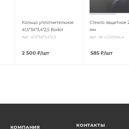
Кольцо уплотнительное
Стекло защитное 2
41,5*34*3,4*2,5 Bodor
мм
Арт.: 41,5*34*3,4*2,5
Арт.: SK-LCG0024.4
2 500
₽
/шт
585
₽
/шт
КОНТАКТЫ
КОМПАНИЯ