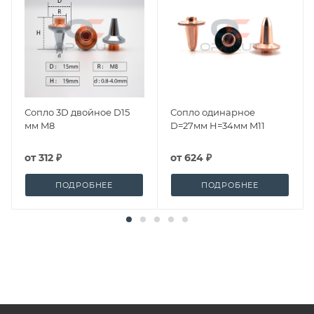
Сопло 3D двойное D15
Сопло одинарное
мм M8
D=27мм H=34мм M11
от
312 ₽
от
624 ₽
ПОДРОБНЕЕ
ПОДРОБНЕЕ