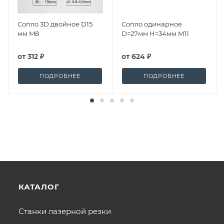
Сопло 3D двойное D15
Сопло одинарное
мм M8
D=27мм H=34мм M11
от
312 ₽
от
624 ₽
ПОДРОБНЕЕ
ПОДРОБНЕЕ
КАТАЛОГ
Станки лазерной резки