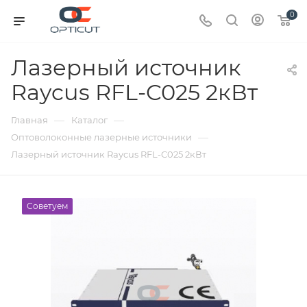
0
Лазерный источник
Raycus RFL-C025 2кВт
—
—
Главная
Каталог
—
Оптоволоконные лазерные источники
Лазерный источник Raycus RFL-C025 2кВт
Советуем