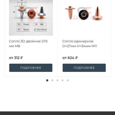
Сопло 3D двойное D15
Сопло одинарное
мм M8
D=27мм H=34мм M11
от
312 ₽
от
624 ₽
ПОДРОБНЕЕ
ПОДРОБНЕЕ