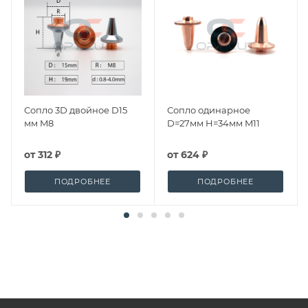
Сопло 3D двойное D15
Сопло одинарное
мм M8
D=27мм H=34мм M11
от
312 ₽
от
624 ₽
ПОДРОБНЕЕ
ПОДРОБНЕЕ