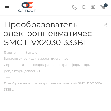
0
Преобразователь
электропневматический
SMC ITVX2030-333BL
—
—
Главная
Каталог
—
Запасные части для лазерных станков
Серводвигатели, севродрайверы, трансформаторы,
регуляторы давления.
—
Преобразователь электропневматический SMC ITVX2030-
333BL