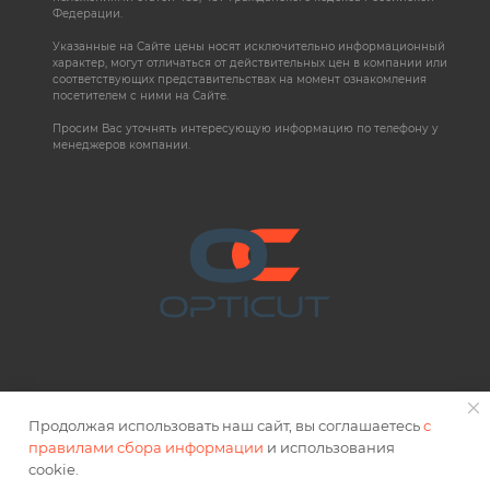
Федерации.
Указанные на Сайте цены носят исключительно информационный
характер, могут отличаться от действительных цен в компании или
соответствующих представительствах на момент ознакомления
посетителем с ними на Сайте.
Просим Вас уточнять интересующую информацию по телефону у
менеджеров компании.
Продолжая использовать наш сайт, вы соглашаетесь
с
правилами сбора информации
и использования
2026 © OPTICUT
cookie.
Правовая информация