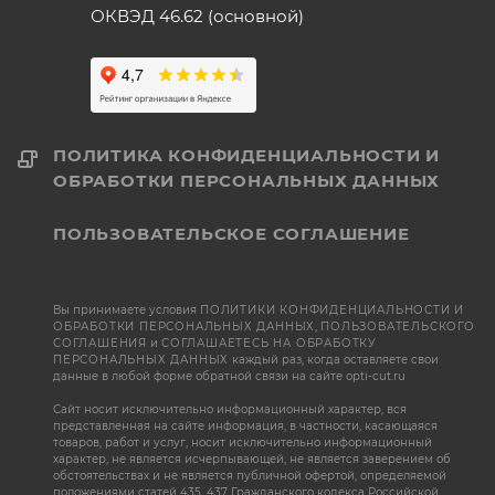
ОКВЭД 46.62 (основной)
ПОЛИТИКА КОНФИДЕНЦИАЛЬНОСТИ И
ОБРАБОТКИ ПЕРСОНАЛЬНЫХ ДАННЫХ
ПОЛЬЗОВАТЕЛЬСКОЕ СОГЛАШЕНИЕ
Вы принимаете условия
ПОЛИТИКИ КОНФИДЕНЦИАЛЬНОСТИ И
ОБРАБОТКИ ПЕРСОНАЛЬНЫХ ДАННЫХ
,
ПОЛЬЗОВАТЕЛЬСКОГО
СОГЛАШЕНИЯ
и
СОГЛАШАЕТЕСЬ НА ОБРАБОТКУ
ПЕРСОНАЛЬНЫХ ДАННЫХ
каждый раз, когда оставляете свои
данные в любой форме обратной связи на сайте opti-cut.ru
Сайт носит исключительно информационный характер, вся
представленная на сайте информация, в частности, касающаяся
товаров, работ и услуг, носит исключительно информационный
характер, не является исчерпывающей, не является заверением об
обстоятельствах и не является публичной офертой, определяемой
положениями статей 435, 437 Гражданского кодекса Российской