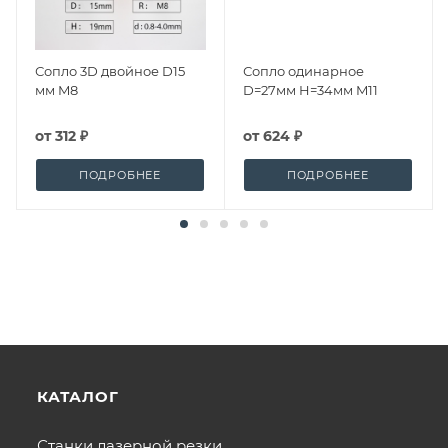
Сопло 3D двойное D15
Сопло одинарное
мм M8
D=27мм H=34мм M11
от
312 ₽
от
624 ₽
ПОДРОБНЕЕ
ПОДРОБНЕЕ
КАТАЛОГ
Станки лазерной резки