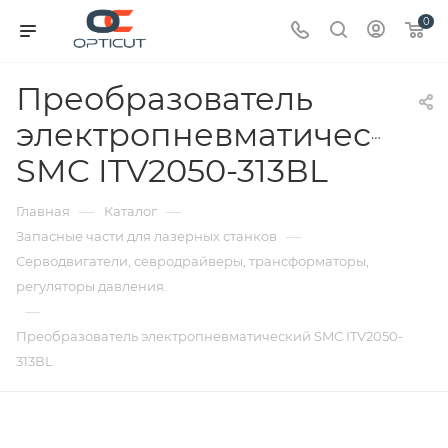
0
Преобразователь
электропневматический
SMC ITV2050-313ВL
—
—
Главная
Каталог
—
Запасные части для лазерных станков
Серводвигатели, севродрайверы, трансформаторы,
регуляторы давления.
—
Преобразователь электропневматический SMC ITV2050-
313ВL