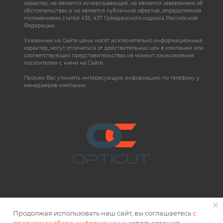
характер, не является исчерпывающей, не является заверением об
обстоятельствах и не является публичной офертой, определяемой
положениями статей 435, 437 Гражданского кодекса Российской
Федерации.
Указанные на Сайте цены носят исключительно информационный
характер, могут отличаться от действительных цен в компании или
соответствующих представительствах на момент ознакомления
посетителем с ними на Сайте.
Просим Вас уточнять интересующую информацию по телефону у
менеджеров компании.
Продолжая использовать наш сайт, вы соглашаетесь
с