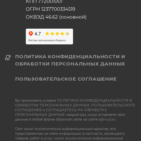
КПП 772001001
ОГРН 1237700334519
ОКВЭД 46.62 (основной)
ПОЛИТИКА КОНФИДЕНЦИАЛЬНОСТИ И
ОБРАБОТКИ ПЕРСОНАЛЬНЫХ ДАННЫХ
ПОЛЬЗОВАТЕЛЬСКОЕ СОГЛАШЕНИЕ
Вы принимаете условия
ПОЛИТИКИ КОНФИДЕНЦИАЛЬНОСТИ И
ОБРАБОТКИ ПЕРСОНАЛЬНЫХ ДАННЫХ
,
ПОЛЬЗОВАТЕЛЬСКОГО
СОГЛАШЕНИЯ
и
СОГЛАШАЕТЕСЬ НА ОБРАБОТКУ
ПЕРСОНАЛЬНЫХ ДАННЫХ
каждый раз, когда оставляете свои
данные в любой форме обратной связи на сайте opti-cut.ru
Сайт носит исключительно информационный характер, вся
представленная на сайте информация, в частности, касающаяся
товаров, работ и услуг, носит исключительно информационный