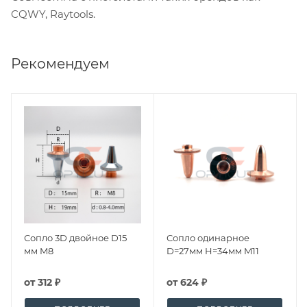
CQWY, Raytools.
Рекомендуем
Сопло 3D двойное D15
Сопло одинарное
мм M8
D=27мм H=34мм M11
от
312 ₽
от
624 ₽