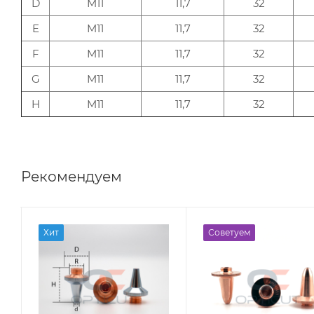
D
M11
11,7
32
E
M11
11,7
32
F
M11
11,7
32
G
M11
11,7
32
H
M11
11,7
32
Рекомендуем
Хит
Советуем