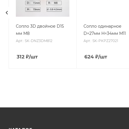
Сопло 3D двойное D15
Сопло одинарное
мм M8
D=27мм H=34мм M11
Арт.: SK-DNZ3DM812
Арт.: SK-PKPZ27021
312
₽
/шт
624
₽
/шт