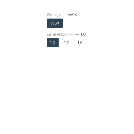
Бренд
—
WSX
WSX
Диаметр, мм
—
1,0
1,0
1,2
1,6