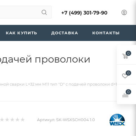
+7 (499) 301-79-90
КАК КУПИТЬ
ДОСТАВКА
КОНТАКТЫ
0
подачей проволоки
0
ной сварки L=32 мм М11 тип "D" с подачей проволоки d=1,0мм
0
Артикул:
SK-WSXSCH004 1.0