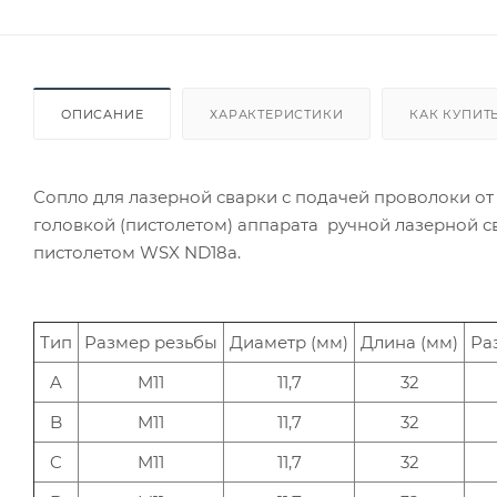
ОПИСАНИЕ
ХАРАКТЕРИСТИКИ
КАК КУПИТ
Сопло для лазерной сварки с подачей проволоки от 
головкой (пистолетом) аппарата ручной лазерной св
пистолетом WSX ND18a.
Тип
Размер резьбы
Диаметр (мм)
Длина (мм)
Ра
A
M11
11,7
32
B
M11
11,7
32
C
M11
11,7
32