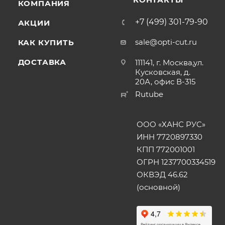
КОМПАНИЯ
+7 (499) 301-79-90
АКЦИИ
sale@opti-cut.ru
КАК КУПИТЬ
ДОСТАВКА
111141, г. Москва,ул.
Кусковская, д.
20А, офис В-315
Rutube
ООО «ХАНС РУС»
ИНН 7720897330
КПП 772001001
ОГРН 1237700334519
ОКВЭД 46.62
(основной)