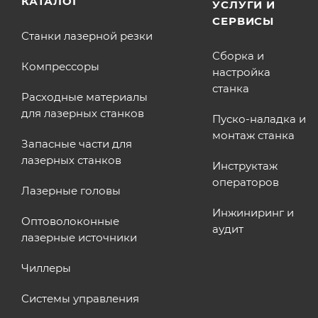
КАТАЛОГ
УСЛУГИ И
СЕРВИСЫ
Станки лазерной резки
Сборка и
Компрессоры
настройка
станка
Расходные материалы
для лазерных станков
Пуско-наладка и
монтаж станка
Запасные части для
лазерных станков
Инструктаж
операторов
Лазерные головы
Инжиниринг и
Оптоволоконные
аудит
лазерные источники
Чиллеры
Системы управления