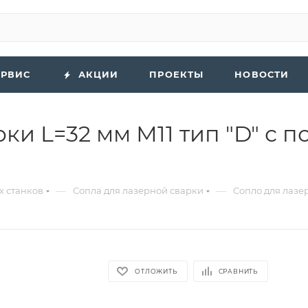
ЕРВИС
АКЦИИ
ПРОЕКТЫ
НОВОСТИ
ки L=32 мм М11 тип "D" с 
—
—
х станков
Сопла для лазерной сварки
Сопло для лазер
ОТЛОЖИТЬ
СРАВНИТЬ