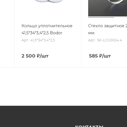
Кольцо уплотнительное
Стекло защитное 2
41,5*34*3,4*2,5 Bodor
мм
Арт.: 41,5*34*3,4*2,5
Арт.: SK-LCG0024.4
2 500
₽
/шт
585
₽
/шт
КОНТАКТЫ