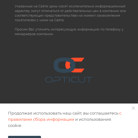
Указанные на Сайте цены носят исключительно информационный
характер, могут отличаться от действительных цен в компании или
соответствующих представительствах на момент ознакомления
посетителем с ними на Сайте.
Просим Вас уточнять интересующую информацию по телефону у
менеджеров компании.
Продолжая использовать наш сайт, вы соглашаетесь
с
правилами сбора информации
и использования
2026 © OPTICUT
cookie.
Правовая информация