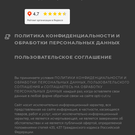
ПОЛИТИКА КОНФИДЕНЦИАЛЬНОСТИ И
ОБРАБОТКИ ПЕРСОНАЛЬНЫХ ДАННЫХ
ПОЛЬЗОВАТЕЛЬСКОЕ СОГЛАШЕНИЕ
Вы принимаете условия
ПОЛИТИКИ КОНФИДЕНЦИАЛЬНОСТИ И
ОБРАБОТКИ ПЕРСОНАЛЬНЫХ ДАННЫХ
,
ПОЛЬЗОВАТЕЛЬСКОГО
СОГЛАШЕНИЯ
и
СОГЛАШАЕТЕСЬ НА ОБРАБОТКУ
ПЕРСОНАЛЬНЫХ ДАННЫХ
каждый раз, когда оставляете свои
данные в любой форме обратной связи на сайте opti-cut.ru
Сайт носит исключительно информационный характер, вся
представленная на сайте информация, в частности, касающаяся
товаров, работ и услуг, носит исключительно информационный
характер, не является исчерпывающей, не является заверением об
обстоятельствах и не является публичной офертой, определяемой
положениями статей 435, 437 Гражданского кодекса Российской
Федерации.