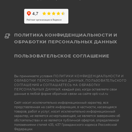
ПОЛИТИКА КОНФИДЕНЦИАЛЬНОСТИ И
ОБРАБОТКИ ПЕРСОНАЛЬНЫХ ДАННЫХ
ПОЛЬЗОВАТЕЛЬСКОЕ СОГЛАШЕНИЕ
Вы принимаете условия
ПОЛИТИКИ КОНФИДЕНЦИАЛЬНОСТИ И
ОБРАБОТКИ ПЕРСОНАЛЬНЫХ ДАННЫХ
,
ПОЛЬЗОВАТЕЛЬСКОГО
СОГЛАШЕНИЯ
и
СОГЛАШАЕТЕСЬ НА ОБРАБОТКУ
ПЕРСОНАЛЬНЫХ ДАННЫХ
каждый раз, когда оставляете свои
данные в любой форме обратной связи на сайте opti-cut.ru
Сайт носит исключительно информационный характер, вся
представленная на сайте информация, в частности, касающаяся
товаров, работ и услуг, носит исключительно информационный
характер, не является исчерпывающей, не является заверением об
обстоятельствах и не является публичной офертой, определяемой
положениями статей 435, 437 Гражданского кодекса Российской
Федерации.