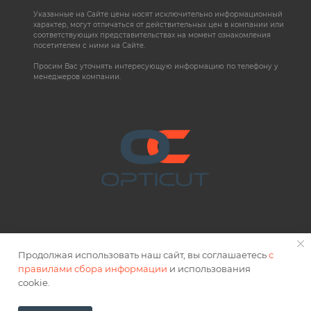
Указанные на Сайте цены носят исключительно информационный
характер, могут отличаться от действительных цен в компании или
соответствующих представительствах на момент ознакомления
посетителем с ними на Сайте.
Просим Вас уточнять интересующую информацию по телефону у
менеджеров компании.
Продолжая использовать наш сайт, вы соглашаетесь
с
правилами сбора информации
и использования
2026 © OPTICUT
cookie.
Правовая информация