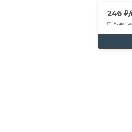
246
₽
Нашли д