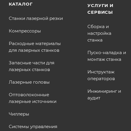
КАТАЛОГ
УСЛУГИ И
СЕРВИСЫ
Станки лазерной резки
Сборка и
Компрессоры
настройка
станка
Расходные материалы
для лазерных станков
Пуско-наладка и
монтаж станка
Запасные части для
лазерных станков
Инструктаж
операторов
Лазерные головы
Инжиниринг и
Оптоволоконные
аудит
лазерные источники
Чиллеры
Системы управления