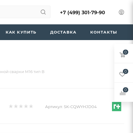
+7 (499) 301-79-90
КАК КУПИТЬ
ДОСТАВКА
КОНТАКТЫ
0
рной сварки М16 тип B
0
0
Артикул:
SK-CQWYHJD04