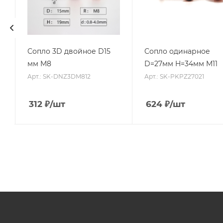
Сопло 3D двойное D15
Сопло одинарное
мм M8
D=27мм H=34мм M11
Арт.: SK-DNZ3DM812
Арт.: SK-PKPZ27021
312
₽
/шт
624
₽
/шт