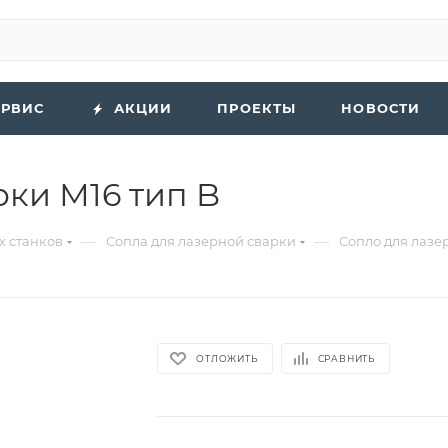
ЕРВИС
АКЦИИ
ПРОЕКТЫ
НОВОСТИ
рки М16 тип B
—
—
х станков
Сопла для лазерной сварки
Сопло для лазе
ОТЛОЖИТЬ
СРАВНИТЬ