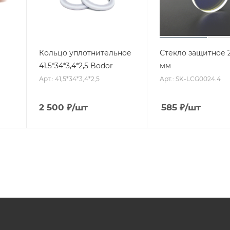
Кольцо уплотнительное
Стекло защитное 2
41,5*34*3,4*2,5 Bodor
мм
Арт.: 41,5*34*3,4*2,5
Арт.: SK-LCG0024.4
2 500
₽
/шт
585
₽
/шт