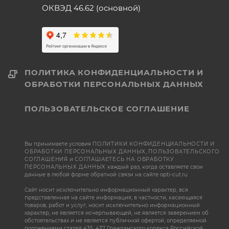
ОКВЭД 46.62 (основной)
ПОЛИТИКА КОНФИДЕНЦИАЛЬНОСТИ И
ОБРАБОТКИ ПЕРСОНАЛЬНЫХ ДАННЫХ
ПОЛЬЗОВАТЕЛЬСКОЕ СОГЛАШЕНИЕ
Вы принимаете условия
ПОЛИТИКИ КОНФИДЕНЦИАЛЬНОСТИ И
ОБРАБОТКИ ПЕРСОНАЛЬНЫХ ДАННЫХ
,
ПОЛЬЗОВАТЕЛЬСКОГО
СОГЛАШЕНИЯ
и
СОГЛАШАЕТЕСЬ НА ОБРАБОТКУ
ПЕРСОНАЛЬНЫХ ДАННЫХ
каждый раз, когда оставляете свои
данные в любой форме обратной связи на сайте opti-cut.ru
Сайт носит исключительно информационный характер, вся
представленная на сайте информация, в частности, касающаяся
товаров, работ и услуг, носит исключительно информационный
характер, не является исчерпывающей, не является заверением об
обстоятельствах и не является публичной офертой, определяемой
положениями статей 435, 437 Гражданского кодекса Российской