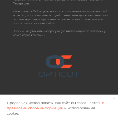
Федерации.
Указанные на Сайте цены носят исключительно информационный
характер, могут отличаться от действительных цен в компании или
соответствующих представительствах на момент ознакомления
посетителем с ними на Сайте.
Просим Вас уточнять интересующую информацию по телефону у
менеджеров компании.
Продолжая использовать наш сайт, вы соглашаетесь
с
правилами сбора информации
и использования
2026 © OPTICUT
cookie.
Правовая информация