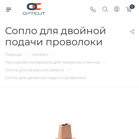
0
Сопло для двойной
подачи проволоки
—
—
Главная
Каталог
—
Расходные материалы для лазерных станков
—
Сопла для лазерной сварки
Сопло для двойной подачи проволоки