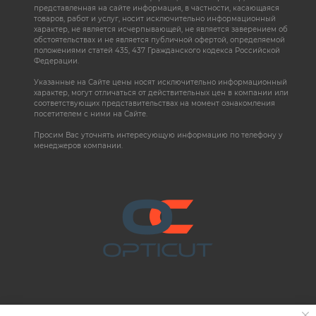
представленная на сайте информация, в частности, касающаяся
товаров, работ и услуг, носит исключительно информационный
характер, не является исчерпывающей, не является заверением об
обстоятельствах и не является публичной офертой, определяемой
положениями статей 435, 437 Гражданского кодекса Российской
Федерации.
Указанные на Сайте цены носят исключительно информационный
характер, могут отличаться от действительных цен в компании или
соответствующих представительствах на момент ознакомления
посетителем с ними на Сайте.
Просим Вас уточнять интересующую информацию по телефону у
менеджеров компании.