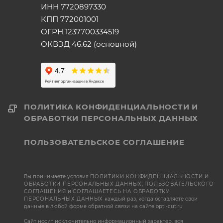
ИНН 7720897330
КПП 772001001
ОГРН 1237700334519
ОКВЭД 46.62 (основной)
ПОЛИТИКА КОНФИДЕНЦИАЛЬНОСТИ И
ОБРАБОТКИ ПЕРСОНАЛЬНЫХ ДАННЫХ
ПОЛЬЗОВАТЕЛЬСКОЕ СОГЛАШЕНИЕ
Вы принимаете условия
ПОЛИТИКИ КОНФИДЕНЦИАЛЬНОСТИ И
ОБРАБОТКИ ПЕРСОНАЛЬНЫХ ДАННЫХ
,
ПОЛЬЗОВАТЕЛЬСКОГО
СОГЛАШЕНИЯ
и
СОГЛАШАЕТЕСЬ НА ОБРАБОТКУ
ПЕРСОНАЛЬНЫХ ДАННЫХ
каждый раз, когда оставляете свои
данные в любой форме обратной связи на сайте opti-cut.ru
Сайт носит исключительно информационный характер, вся