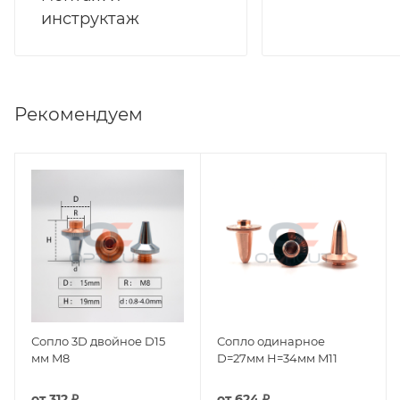
инструктаж
Рекомендуем
Сопло 3D двойное D15
Сопло одинарное
мм M8
D=27мм H=34мм M11
от
312 ₽
от
624 ₽