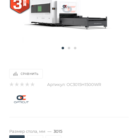
СРАВНИТЬ
Артикул:
OC3015Н1500WR
Размер стола, мм
—
3015