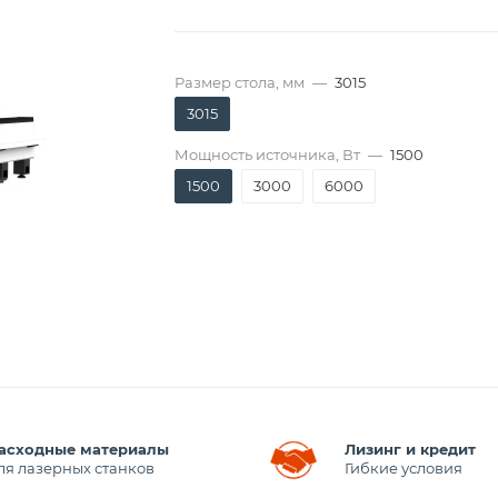
Размер стола, мм
—
3015
3015
Мощность источника, Вт
—
1500
1500
3000
6000
асходные материалы
Лизинг и кредит
ля лазерных станков
Гибкие условия