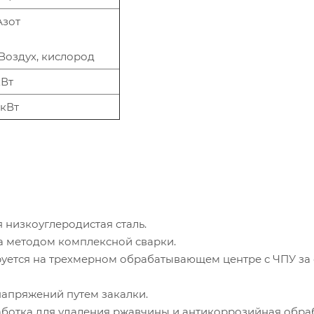
 Азот
 Воздух, кислород
кВт
 кВт
 низкоуглеродистая сталь.
а методом комплексной сварки.
уется на трехмерном обрабатывающем центре с ЧПУ за
напряжений путем закалки.
ботка для удаления ржавчины и антикоррозийная обраб