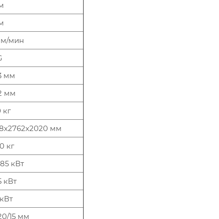
м
м
 м/мин
G
3 мм
2 мм
 кг
8х2762х2020 мм
0 кг
,85 кВт
5 кВт
 кВт
20/15 мм