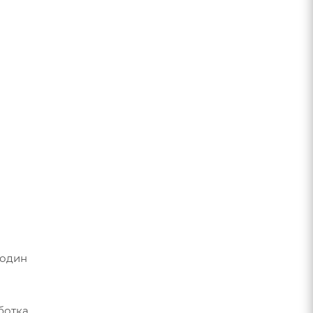
 один
отка.