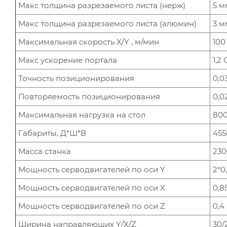
Макс толщина разрезаемого листа (нерж)
5 м
Макс толщина разрезаемого листа (алюмин)
3 м
Максимальная скорость X/Y , м/мин
100
Макс ускорение портала
1,2 
Точность позиционирования
0,0
Повторяемость позиционирования
0,0
Максимальная нагрузка на стол
800
Габариты, Д*Ш*В
455
Масса станка
230
Мощность серводвигателей по оси Y
2*0
Мощность серводвигателей по оси X
0,8
Мощность серводвигателей по оси Z
0,4
Ширина направляющих Y/X/Z
30/