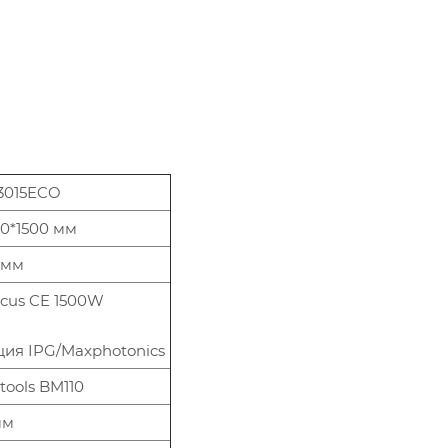
3015ECO
0*1500 мм
 мм
cus CE 1500W
ия IPG/Maxphotonics
tools BM110
мм