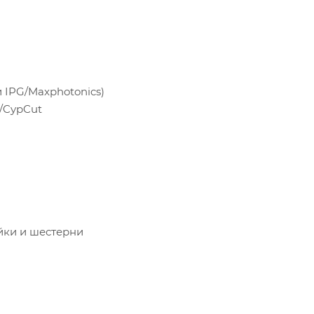
 IPG/Maxphotonics)
/CypCut
йки и шестерни