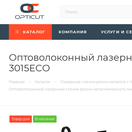
КАТАЛОГ
КОМПАНИЯ
УСЛУГИ И С
Оптоволоконный лазерны
3015ECO
—
—
Главная
Каталог
Лазерные станки резки металла с 
Оптоволоконный лазерный станок резки металлического ли
Товар дня
В наличии