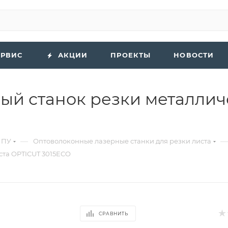
ЕРВИС
АКЦИИ
ПРОЕКТЫ
НОВОСТИ
й станок резки металлич
—
—
ЧПУ
Оптоволоконные лазерные станки для резки листа
ста OPTICUT 3015ECO
СРАВНИТЬ