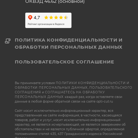
ОКВЭД 46.62 (основной)
ПОЛИТИКА КОНФИДЕНЦИАЛЬНОСТИ И
ОБРАБОТКИ ПЕРСОНАЛЬНЫХ ДАННЫХ
ПОЛЬЗОВАТЕЛЬСКОЕ СОГЛАШЕНИЕ
Вы принимаете условия
ПОЛИТИКИ КОНФИДЕНЦИАЛЬНОСТИ И
ОБРАБОТКИ ПЕРСОНАЛЬНЫХ ДАННЫХ
,
ПОЛЬЗОВАТЕЛЬСКОГО
СОГЛАШЕНИЯ
и
СОГЛАШАЕТЕСЬ НА ОБРАБОТКУ
ПЕРСОНАЛЬНЫХ ДАННЫХ
каждый раз, когда оставляете свои
данные в любой форме обратной связи на сайте opti-cut.ru
Сайт носит исключительно информационный характер, вся
представленная на сайте информация, в частности, касающаяся
товаров, работ и услуг, носит исключительно информационный
характер, не является исчерпывающей, не является заверением об
обстоятельствах и не является публичной офертой, определяемой
положениями статей 435, 437 Гражданского кодекса Российской