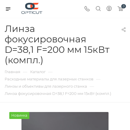
0
Линза
фокусировочная
D=38,1 F=200 мм 15кВт
(компл.)
—
—
Главная
Каталог
—
Расходные материалы для лазерных станков
—
Линзы и объективы для лазерного станка
Линза фокусировочная D=38,1 F=200 мм 15кВт (компл.)
Новинка