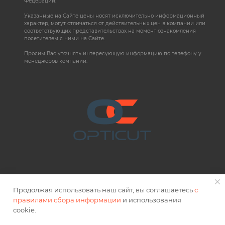
Федерации.
Указанные на Сайте цены носят исключительно информационный
характер, могут отличаться от действительных цен в компании или
соответствующих представительствах на момент ознакомления
посетителем с ними на Сайте.
Просим Вас уточнять интересующую информацию по телефону у
менеджеров компании.
Продолжая использовать наш сайт, вы соглашаетесь
с
правилами сбора информации
и использования
2026 © OPTICUT
cookie.
Правовая информация