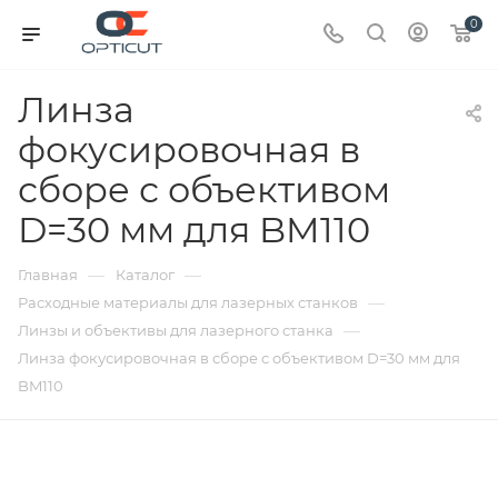
0
Линза
фокусировочная в
сборе с объективом
D=30 мм для BM110
—
—
Главная
Каталог
—
Расходные материалы для лазерных станков
—
Линзы и объективы для лазерного станка
Линза фокусировочная в сборе с объективом D=30 мм для
BM110