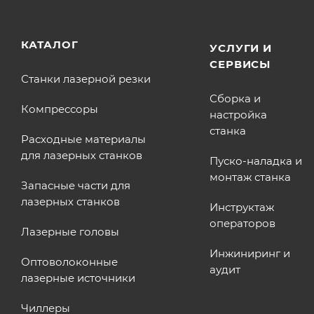
КАТАЛОГ
УСЛУГИ И
СЕРВИСЫ
Станки лазерной резки
Сборка и
Компрессоры
настройка
станка
Расходные материалы
для лазерных станков
Пуско-наладка и
монтаж станка
Запасные части для
лазерных станков
Инструктаж
операторов
Лазерные головы
Инжиниринг и
Оптоволоконные
аудит
лазерные источники
Чиллеры