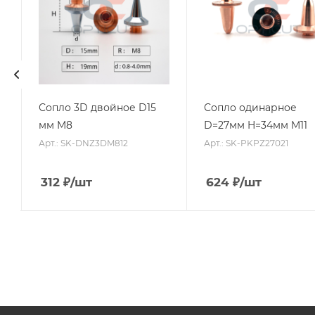
Сопло 3D двойное D15
Сопло одинарное
мм M8
D=27мм H=34мм M11
Арт.: SK-DNZ3DM812
Арт.: SK-PKPZ27021
312
₽
/шт
624
₽
/шт