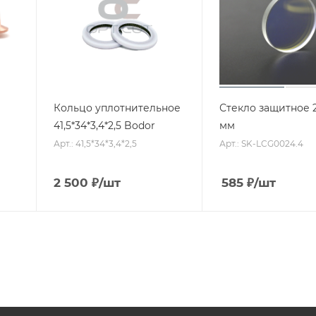
Кольцо уплотнительное
Стекло защитное 2
41,5*34*3,4*2,5 Bodor
мм
Арт.: 41,5*34*3,4*2,5
Арт.: SK-LCG0024.4
2 500
₽
/шт
585
₽
/шт