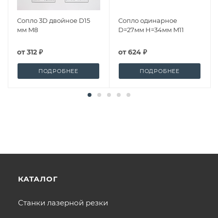
Сопло 3D двойное D15
Сопло одинарное
мм M8
D=27мм H=34мм M11
от
312 ₽
от
624 ₽
ПОДРОБНЕЕ
ПОДРОБНЕЕ
КАТАЛОГ
Станки лазерной резки