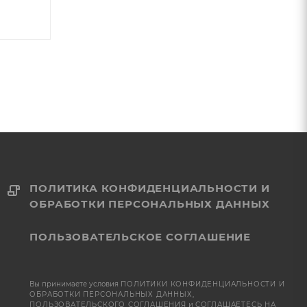
686
₽
/шт
647
₽
/шт
ПОЛИТИКА КОНФИДЕНЦИАЛЬНОСТИ И
ОБРАБОТКИ ПЕРСОНАЛЬНЫХ ДАННЫХ
ПОЛЬЗОВАТЕЛЬСКОЕ СОГЛАШЕНИЕ
Вы принимаете условия
ПОЛИТИКИ КОНФИДЕНЦИАЛЬНОСТИ И
ОБРАБОТКИ ПЕРСОНАЛЬНЫХ ДАННЫХ
,
ПОЛЬЗОВАТЕЛЬСКОГО СОГЛАШЕНИЯ
и
СОГЛАШАЕТЕСЬ НА