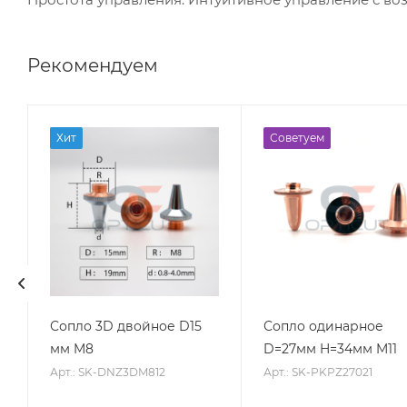
Рекомендуем
Хит
Советуем
Сопло 3D двойное D15
Сопло одинарное
мм M8
D=27мм H=34мм M11
Арт.: SK-DNZ3DM812
Арт.: SK-PKPZ27021