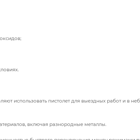
 оксидов;
словиях.
ляют использовать пистолет для выездных работ и в не
материалов, включая разнородные металлы.
озможностью быстрого переключения между режимами р