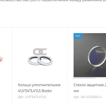
Хит
Кольцо уплотнительное
Стекло защитное 2
41,5*34*3,4*2,5 Bodor
мм
Арт.: 41,5*34*3,4*2,5
Арт.: SK-LCG0024.4