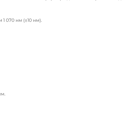
1 070 нм (±10 нм).
мм.