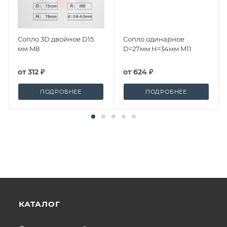
Сопло 3D двойное D15
Сопло одинарное
мм M8
D=27мм H=34мм M11
от
312 ₽
от
624 ₽
ПОДРОБНЕЕ
ПОДРОБНЕЕ
КАТАЛОГ