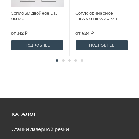
Сопло 3D двойное D15
Сопло одинарное
мм M8
D=27мм H=34мм M11
от
312 ₽
от
624 ₽
ПОДРОБНЕЕ
ПОДРОБНЕЕ
КАТАЛОГ
Станки лазерной резки