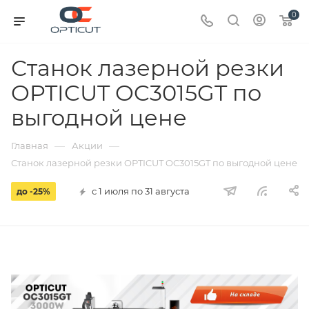
0
Станок лазерной резки
OPTICUT OC3015GT по
выгодной цене
—
—
Главная
Акции
Станок лазерной резки OPTICUT OC3015GT по выгодной цене
с 1 июля по 31 августа
до -25%