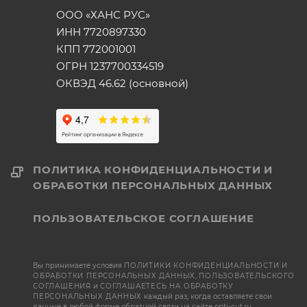
ООО «ХАНС РУС»
ИНН 7720897330
КПП 772001001
ОГРН 1237700334519
ОКВЭД 46.62 (основной)
ПОЛИТИКА КОНФИДЕНЦИАЛЬНОСТИ И
ОБРАБОТКИ ПЕРСОНАЛЬНЫХ ДАННЫХ
ПОЛЬЗОВАТЕЛЬСКОЕ СОГЛАШЕНИЕ
Вы принимаете условия
ПОЛИТИКИ КОНФИДЕНЦИАЛЬНОСТИ И
ОБРАБОТКИ ПЕРСОНАЛЬНЫХ ДАННЫХ
,
ПОЛЬЗОВАТЕЛЬСКОГО
СОГЛАШЕНИЯ
и
СОГЛАШАЕТЕСЬ НА ОБРАБОТКУ
ПЕРСОНАЛЬНЫХ ДАННЫХ
каждый раз, когда оставляете свои
данные в любой форме обратной связи на сайте opti-cut.ru