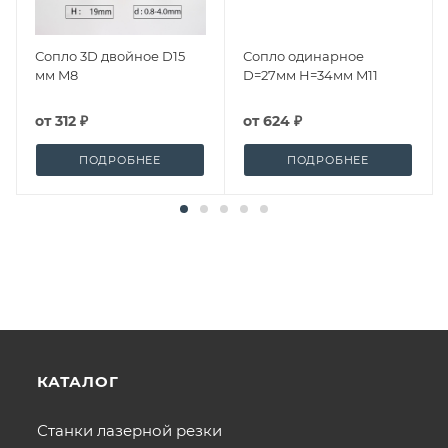
Сопло 3D двойное D15
Сопло одинарное
мм M8
D=27мм H=34мм M11
от
312 ₽
от
624 ₽
ПОДРОБНЕЕ
ПОДРОБНЕЕ
КАТАЛОГ
Станки лазерной резки