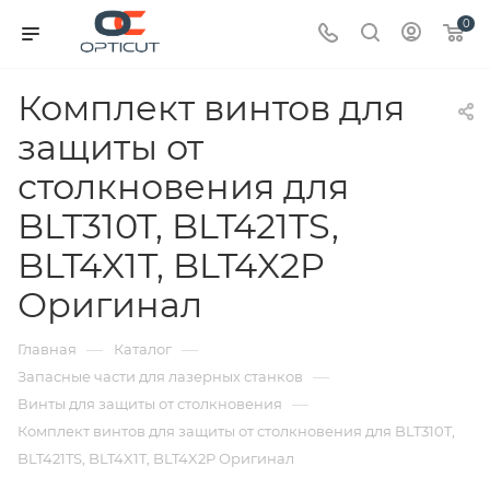
0
Комплект винтов для
защиты от
столкновения для
BLT310T, BLT421TS,
BLT4X1T, BLT4X2P
Оригинал
—
—
Главная
Каталог
—
Запасные части для лазерных станков
—
Винты для защиты от столкновения
Комплект винтов для защиты от столкновения для BLT310T,
BLT421TS, BLT4X1T, BLT4X2P Оригинал