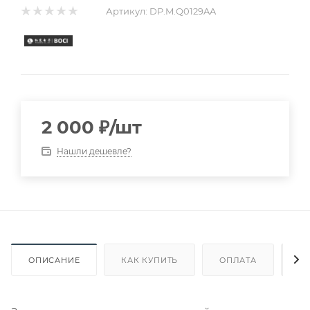
Артикул:
DP.M.Q0129AA
2 000
₽
/шт
Нашли дешевле?
ОПИСАНИЕ
КАК КУПИТЬ
ОПЛАТА
Д