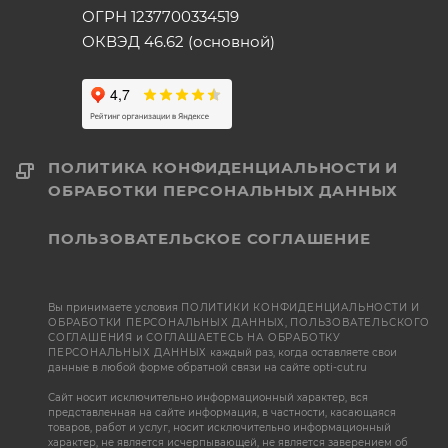
ОГРН 1237700334519
ОКВЭД 46.62 (основной)
ПОЛИТИКА КОНФИДЕНЦИАЛЬНОСТИ И
ОБРАБОТКИ ПЕРСОНАЛЬНЫХ ДАННЫХ
ПОЛЬЗОВАТЕЛЬСКОЕ СОГЛАШЕНИЕ
Вы принимаете условия
ПОЛИТИКИ КОНФИДЕНЦИАЛЬНОСТИ И
ОБРАБОТКИ ПЕРСОНАЛЬНЫХ ДАННЫХ
,
ПОЛЬЗОВАТЕЛЬСКОГО
СОГЛАШЕНИЯ
и
СОГЛАШАЕТЕСЬ НА ОБРАБОТКУ
ПЕРСОНАЛЬНЫХ ДАННЫХ
каждый раз, когда оставляете свои
данные в любой форме обратной связи на сайте opti-cut.ru
Сайт носит исключительно информационный характер, вся
представленная на сайте информация, в частности, касающаяся
товаров, работ и услуг, носит исключительно информационный
характер, не является исчерпывающей, не является заверением об