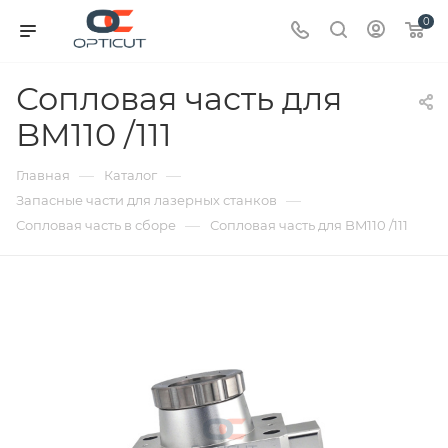
0
Сопловая часть для
BM110 /111
—
—
Главная
Каталог
—
Запасные части для лазерных станков
—
Сопловая часть в сборе
Сопловая часть для BM110 /111