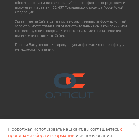
обстоятельствах и не является публичной офертой, определяемой
положениями статей 435, 437 Гражданского кодекса Российской
Федерации.
Указанные на Сайте цены носят исключительно информационный
характер, могут отличаться от действительных цен в компании или
соответствующих представительствах на момент ознакомления
посетителем с ними на Сайте.
Просим Вас уточнять интересующую информацию по телефону у
менеджеров компании.
Продолжая использовать наш сайт, вы соглашаетесь
с
правилами сбора информации
и использования
2026 © OPTICUT