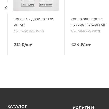
Сопло 3D двойное D15
Сопло одинарное
мм M8
D=27мм H=34мм M11
Арт.: SK-DNZ3DM812
Арт.: SK-PKPZ27021
312
₽
/шт
624
₽
/шт
КАТАЛОГ
УСЛУГИ И