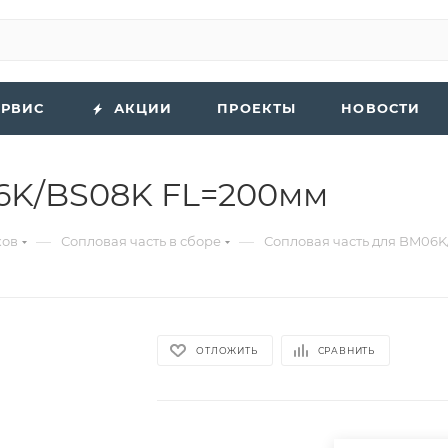
ЕРВИС
АКЦИИ
ПРОЕКТЫ
НОВОСТИ
06K/BS08K FL=200мм
—
—
ков
Сопловая часть в сборе
Сопловая часть для BM06
ОТЛОЖИТЬ
СРАВНИТЬ