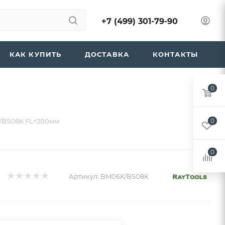
+7 (499) 301-79-90
КАК КУПИТЬ
ДОСТАВКА
КОНТАКТЫ
0
K/BS08K FL=200мм
0
0
Артикул:
BM06K/BS08K