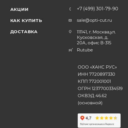
+7 (499) 301-79-90
АКЦИИ
sale@opti-cut.ru
КАК КУПИТЬ
ДОСТАВКА
111141, г. Москва,ул.
Кусковская, д.
20А, офис В-315
Rutube
ООО «ХАНС РУС»
ИНН 7720897330
КПП 772001001
ОГРН 1237700334519
ОКВЭД 46.62
(основной)