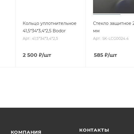
Кольцо уплотнительное
Стекло защитное 2
41,5*34*3,4*2,5 Bodor
мм
Арт.: 41,5*34*3,4*2,5
Арт.: SK-LCG0024.4
2 500
₽
/шт
585
₽
/шт
КОНТАКТЫ
КОМПАНИЯ