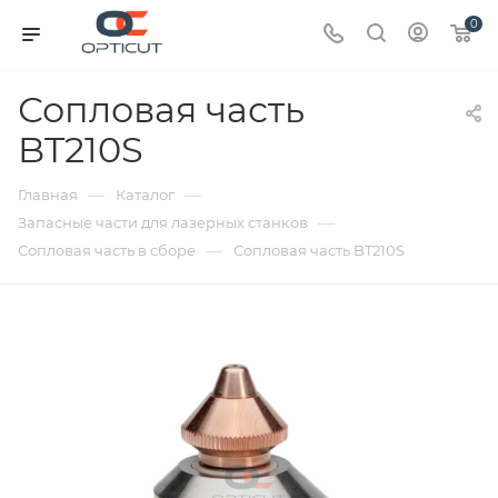
0
Сопловая часть
BT210S
—
—
Главная
Каталог
—
Запасные части для лазерных станков
—
Сопловая часть в сборе
Сопловая часть BT210S