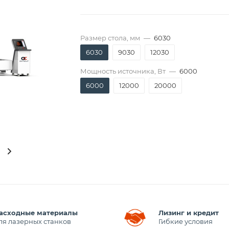
Размер стола, мм
—
6030
6030
9030
12030
Мощность источника, Вт
—
6000
6000
12000
20000
асходные материалы
Лизинг и кредит
ля лазерных станков
Гибкие условия