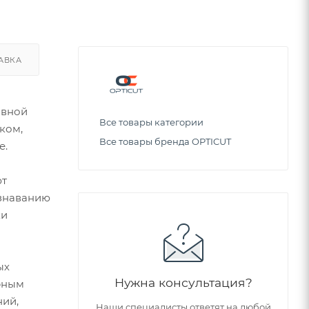
АВКА
ивной
Все товары категории
ком,
Все товары бренда OPTICUT
е.
ют
ознаванию
ки
ых
Нужна консультация?
рным
ний,
Наши специалисты ответят на любой