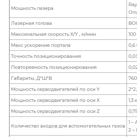
Ra
Мощность лазера
Опц
Лазерная голова
BOC
Максимальная скорость X/Y , м/мин
100
Макс ускорение портала
0,6
Точность позиционирования
0,0
Повторяемость позиционирования
0,0
Габариты, Д*Ш*В
760
Мощность серводвигателей по оси Y
2*2
Мощность серводвигателей по оси X
1,3 
Мощность серводвигателей по оси Z
0,7
1 –
Количество входов для вспомогательных газов
2 –