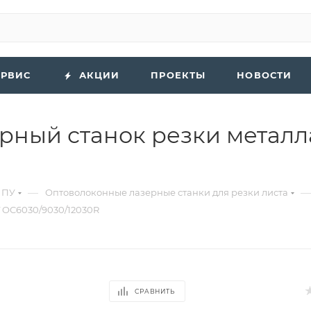
ЕРВИС
АКЦИИ
ПРОЕКТЫ
НОВОСТИ
ный станок резки металл
—
—
ЧПУ
Оптоволоконные лазерные станки для резки листа
 OC6030/9030/12030R
СРАВНИТЬ