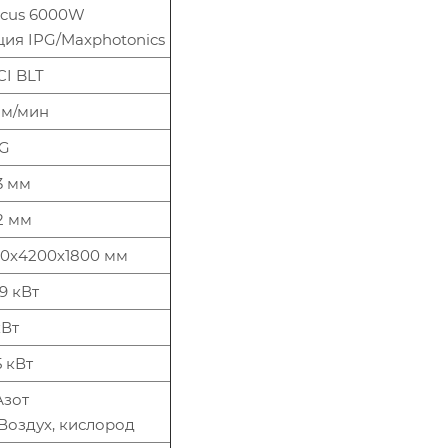
ycus 6000W
ия IPG/Maxphotonics
I BLT
 м/мин
 G
3 мм
2 мм
0х4200х1800 мм
,9 кВт
кВт
5 кВт
 Азот
 Воздух, кислород