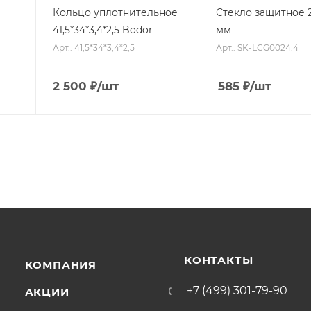
Кольцо уплотнительное
Стекло защитное 2
41,5*34*3,4*2,5 Bodor
мм
Арт.: 41,5*34*3,4*2,5
Арт.: SK-LCG0024.4
2 500
₽
/шт
585
₽
/шт
КОНТАКТЫ
КОМПАНИЯ
+7 (499) 301-79-90
АКЦИИ