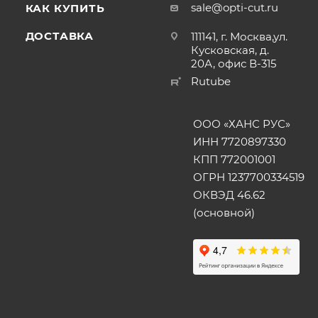
sale@opti-cut.ru
КАК КУПИТЬ
ДОСТАВКА
111141, г. Москва,ул.
Кусковская, д.
20А, офис В-315
Rutube
ООО «ХАНС РУС»
ИНН 7720897330
КПП 772001001
ОГРН 1237700334519
ОКВЭД 46.62
(основной)