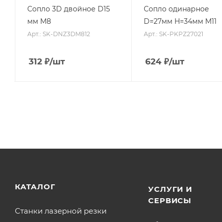
Сопло 3D двойное D15
Сопло одинарное
мм M8
D=27мм H=34мм M11
Арт.: SK-DNZ3DM812
Арт.: SK-PKPZ27021
312
₽
/шт
624
₽
/шт
КАТАЛОГ
УСЛУГИ И
СЕРВИСЫ
Станки лазерной резки