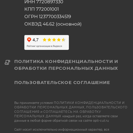
ИНН 7720897330
КПП 772001001
ОГРН 1237700334519
ОКВЭД 46.62 (основной)
ПОЛИТИКА КОНФИДЕНЦИАЛЬНОСТИ И
ОБРАБОТКИ ПЕРСОНАЛЬНЫХ ДАННЫХ
ПОЛЬЗОВАТЕЛЬСКОЕ СОГЛАШЕНИЕ
Вы принимаете условия
ПОЛИТИКИ КОНФИДЕНЦИАЛЬНОСТИ И
ОБРАБОТКИ ПЕРСОНАЛЬНЫХ ДАННЫХ
,
ПОЛЬЗОВАТЕЛЬСКОГО
СОГЛАШЕНИЯ
и
СОГЛАШАЕТЕСЬ НА ОБРАБОТКУ
ПЕРСОНАЛЬНЫХ ДАННЫХ
каждый раз, когда оставляете свои
данные в любой форме обратной связи на сайте opti-cut.ru
Сайт носит исключительно информационный характер, вся