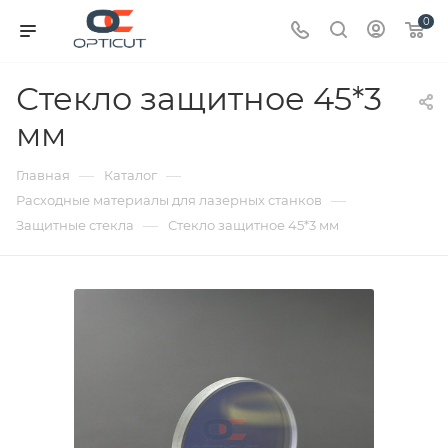
0
Стекло защитное 45*3
мм
—
—
Главная
Каталог
—
Расходные материалы для лазерных станков
—
Защитные стекла
Стекло защитное 45*3 мм