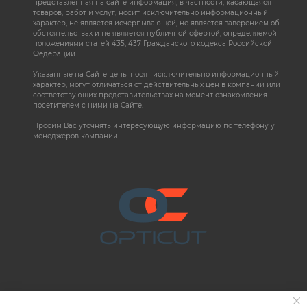
представленная на сайте информация, в частности, касающаяся
товаров, работ и услуг, носит исключительно информационный
характер, не является исчерпывающей, не является заверением об
обстоятельствах и не является публичной офертой, определяемой
положениями статей 435, 437 Гражданского кодекса Российской
Федерации.
Указанные на Сайте цены носят исключительно информационный
характер, могут отличаться от действительных цен в компании или
соответствующих представительствах на момент ознакомления
посетителем с ними на Сайте.
Просим Вас уточнять интересующую информацию по телефону у
менеджеров компании.