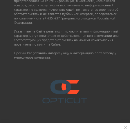
представленная на сайте информация, в частности, касающаяся
товаров, работ и услуг, носит исключительно информационный
характер, не является исчерпывающей, не является заверением об
обстоятельствах и не является публичной офертой, определяемой
положениями статей 435, 437 Гражданского кодекса Российской
Федерации.
Указанные на Сайте цены носят исключительно информационный
характер, могут отличаться от действительных цен в компании или
соответствующих представительствах на момент ознакомления
посетителем с ними на Сайте.
Просим Вас уточнять интересующую информацию по телефону у
менеджеров компании.