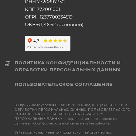
ИНН 7720897330
КПП 772001001
ОГРН 1237700334519
ОКВЭД 46.62 (основной)
ПОЛИТИКА КОНФИДЕНЦИАЛЬНОСТИ И
ОБРАБОТКИ ПЕРСОНАЛЬНЫХ ДАННЫХ
ПОЛЬЗОВАТЕЛЬСКОЕ СОГЛАШЕНИЕ
Вы принимаете условия
ПОЛИТИКИ КОНФИДЕНЦИАЛЬНОСТИ И
ОБРАБОТКИ ПЕРСОНАЛЬНЫХ ДАННЫХ
,
ПОЛЬЗОВАТЕЛЬСКОГО
СОГЛАШЕНИЯ
и
СОГЛАШАЕТЕСЬ НА ОБРАБОТКУ
ПЕРСОНАЛЬНЫХ ДАННЫХ
каждый раз, когда оставляете свои
данные в любой форме обратной связи на сайте opti-cut.ru
Сайт носит исключительно информационный характер, вся