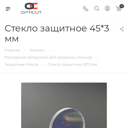
0
Стекло защитное 45*3
мм
—
—
Главная
Каталог
—
Расходные материалы для лазерных станков
—
Защитные стекла
Стекло защитное 45*3 мм