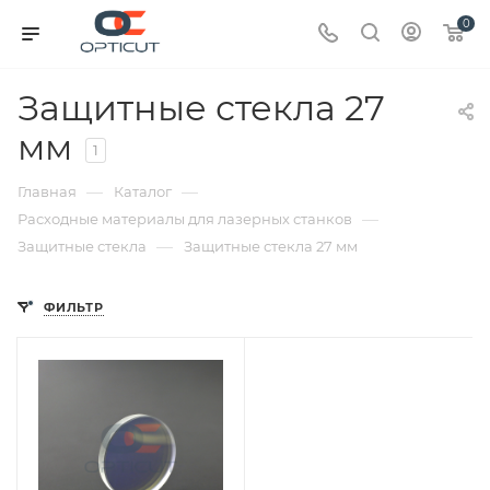
0
Защитные стекла 27
мм
1
—
—
Главная
Каталог
—
Расходные материалы для лазерных станков
—
Защитные стекла
Защитные стекла 27 мм
ФИЛЬТР