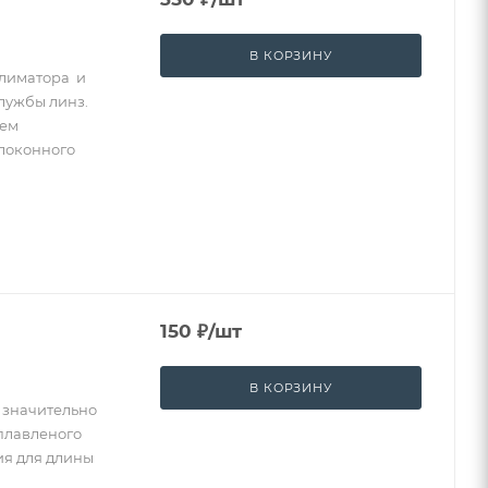
В КОРЗИНУ
ллиматора и
службы линз.
ием
локонного
Системные блоки и периферия
150
₽
/шт
В КОРЗИНУ
 значительно
 плавленого
ия для длины