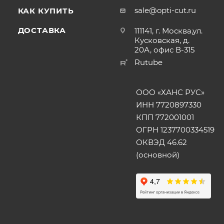
sale@opti-cut.ru
КАК КУПИТЬ
ДОСТАВКА
111141, г. Москва,ул.
Кусковская, д.
20А, офис В-315
Rutube
ООО «ХАНС РУС»
ИНН 7720897330
КПП 772001001
ОГРН 1237700334519
ОКВЭД 46.62
(основной)