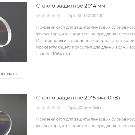
Стекло защитное 20*4 мм
Арт.: SK-LCG0020R
Применяются для защиты линзовых блоков кол
фокусатора, что значительно продлевает срок 
Изготовлены из плавленого кварца, с нанесен
просветляющего покрытия для длины волны во
лазера (1064 нм).
 ПРОСМОТР
Стекло защитное 20*5 мм 10кВт
Арт.: 20*5мм10кВт
Применяются для защиты линзовых блоков ко
фокусатора, что значительно продлевает срок 