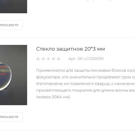
 ПРОСМОТР
Стекло защитное 20*3 мм
Арт.: SK-LCG0005R
Применяются для защиты линзовых блоков ко
фокусатора, что значительно продлевает срок 
Изготовлены из плавленого кварца, с нанесен
просветляющего покрытия для длины волны во
лазера (1064 нм).
 ПРОСМОТР