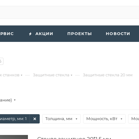
ЕРВИС
АКЦИИ
ПРОЕКТЫ
НОВОСТИ
5
—
—
х станков
Защитные стекла
Защитные стекла 20 мм
вание)
иаметр, мм
: 1
Толщина, мм
Мощность, кВт
Мощ
Стекло защитное 20*1,5 мм