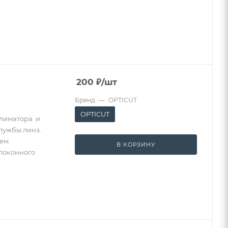
200
₽
/шт
Бренд
—
OPTICUT
OPTICUT
ллиматора и
службы линз.
ием
В КОРЗИНУ
локонного