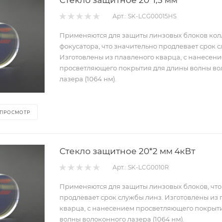
Арт.: SK-LCG00015HS
Применяются для защиты линзовых блоков ко
фокусатора, что значительно продлевает срок 
Изготовлены из плавленого кварца, с нанесен
просветляющего покрытия для длины волны во
лазера (1064 нм).
 ПРОСМОТР
Стекло защитное 20*2 мм 4кВт
Арт.: SK-LCG0010R
Применяются для защиты линзовых блоков, что
продлевает срок службы линз. Изготовлены из
кварца, с нанесением просветляющего покрыт
волны волоконного лазера (1064 нм).