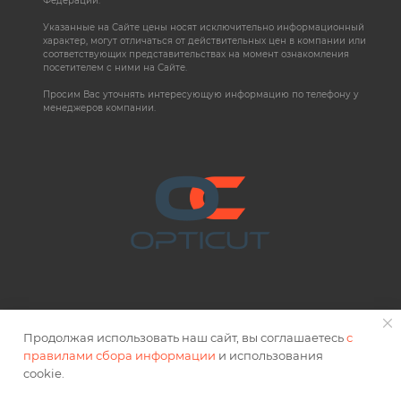
Федерации.
Указанные на Сайте цены носят исключительно информационный
характер, могут отличаться от действительных цен в компании или
соответствующих представительствах на момент ознакомления
посетителем с ними на Сайте.
Просим Вас уточнять интересующую информацию по телефону у
менеджеров компании.
Продолжая использовать наш сайт, вы соглашаетесь
с
правилами сбора информации
и использования
2026 © OPTICUT
cookie.
Правовая информация