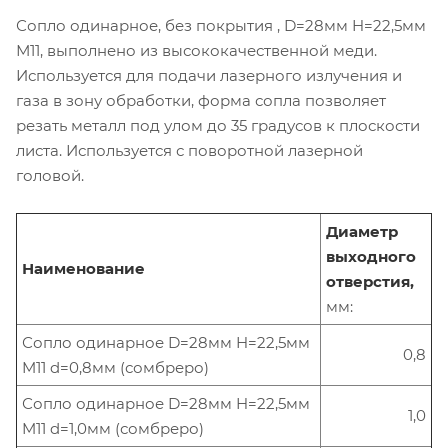
Сопло одинарное, без покрытия , D=28мм H=22,5мм
М11, выполнено из высококачественной меди.
Используется для подачи лазерного излучения и
газа в зону обработки, форма сопла позволяет
резать металл под улом до 35 градусов к плоскости
листа. Используется с поворотной лазерной
головой.
Диаметр
выходного
Наименование
отверстия,
мм:
Сопло одинарное D=28мм H=22,5мм
0,8
M11 d=0,8мм (сомбреро)
Сопло одинарное D=28мм H=22,5мм
1,0
M11 d=1,0мм (сомбреро)