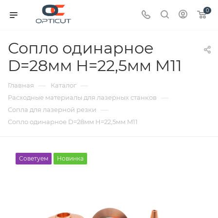
0
Сопло одинарное
D=28мм H=22,5мм M11
—
—
Главная
Каталог
—
Расходные материалы для лазерных станков
—
Сопла для лазерной резки
Сопло одинарное D=28мм H=22,5мм M11
Советуем
Новинка