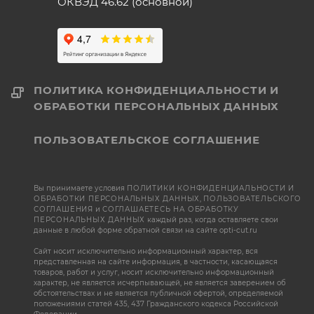
ОКВЭД 46.62 (основной)
ПОЛИТИКА КОНФИДЕНЦИАЛЬНОСТИ И
ОБРАБОТКИ ПЕРСОНАЛЬНЫХ ДАННЫХ
ПОЛЬЗОВАТЕЛЬСКОЕ СОГЛАШЕНИЕ
Вы принимаете условия
ПОЛИТИКИ КОНФИДЕНЦИАЛЬНОСТИ И
ОБРАБОТКИ ПЕРСОНАЛЬНЫХ ДАННЫХ
,
ПОЛЬЗОВАТЕЛЬСКОГО
СОГЛАШЕНИЯ
и
СОГЛАШАЕТЕСЬ НА ОБРАБОТКУ
ПЕРСОНАЛЬНЫХ ДАННЫХ
каждый раз, когда оставляете свои
данные в любой форме обратной связи на сайте opti-cut.ru
Сайт носит исключительно информационный характер, вся
представленная на сайте информация, в частности, касающаяся
товаров, работ и услуг, носит исключительно информационный
характер, не является исчерпывающей, не является заверением об
обстоятельствах и не является публичной офертой, определяемой
положениями статей 435, 437 Гражданского кодекса Российской