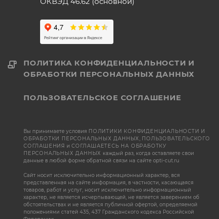
ОКВЭД 46.62 (основной)
ПОЛИТИКА КОНФИДЕНЦИАЛЬНОСТИ И
ОБРАБОТКИ ПЕРСОНАЛЬНЫХ ДАННЫХ
ПОЛЬЗОВАТЕЛЬСКОЕ СОГЛАШЕНИЕ
Вы принимаете условия
ПОЛИТИКИ КОНФИДЕНЦИАЛЬНОСТИ И
ОБРАБОТКИ ПЕРСОНАЛЬНЫХ ДАННЫХ
,
ПОЛЬЗОВАТЕЛЬСКОГО
СОГЛАШЕНИЯ
и
СОГЛАШАЕТЕСЬ НА ОБРАБОТКУ
ПЕРСОНАЛЬНЫХ ДАННЫХ
каждый раз, когда оставляете свои
данные в любой форме обратной связи на сайте opti-cut.ru
Сайт носит исключительно информационный характер, вся
представленная на сайте информация, в частности, касающаяся
товаров, работ и услуг, носит исключительно информационный
характер, не является исчерпывающей, не является заверением об
обстоятельствах и не является публичной офертой, определяемой
положениями статей 435, 437 Гражданского кодекса Российской