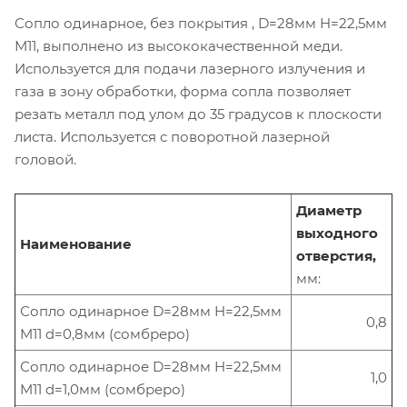
Сопло одинарное, без покрытия , D=28мм H=22,5мм
М11, выполнено из высококачественной меди.
Используется для подачи лазерного излучения и
газа в зону обработки, форма сопла позволяет
резать металл под улом до 35 градусов к плоскости
листа. Используется с поворотной лазерной
головой.
Диаметр
выходного
Наименование
отверстия,
мм:
Сопло одинарное D=28мм H=22,5мм
0,8
M11 d=0,8мм (сомбреро)
Сопло одинарное D=28мм H=22,5мм
1,0
M11 d=1,0мм (сомбреро)