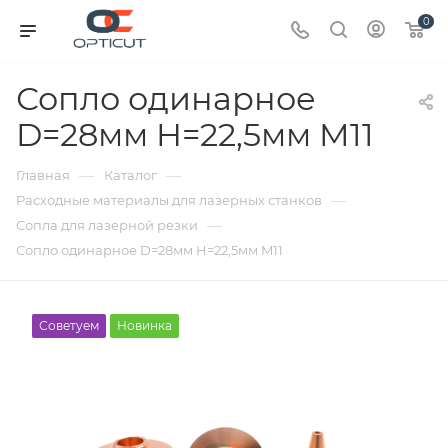
0
Сопло одинарное
D=28мм H=22,5мм M11
—
—
Главная
Каталог
—
Расходные материалы для лазерных станков
—
Сопла для лазерной резки
Сопло одинарное D=28мм H=22,5мм M11
Советуем
Новинка