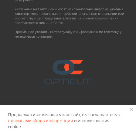
Федерации.
Указанные на Сайте цены носят исключительно информационный
характер, могут отличаться от действительных цен в компании или
соответствующих представительствах на момент ознакомления
посетителем с ними на Сайте.
Просим Вас уточнять интересующую информацию по телефону у
менеджеров компании.
Продолжая использовать наш сайт, вы соглашаетесь
с
правилами сбора информации
и использования
2026 © OPTICUT
cookie.
Правовая информация