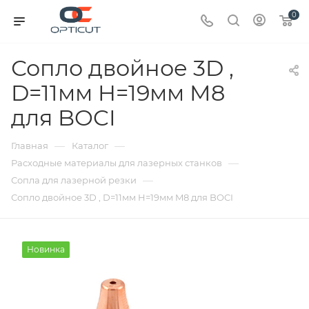
0
Сопло двойное 3D ,
D=11мм H=19мм M8
для BOCI
—
—
Главная
Каталог
—
Расходные материалы для лазерных станков
—
Сопла для лазерной резки
Сопло двойное 3D , D=11мм H=19мм M8 для BOCI
Новинка